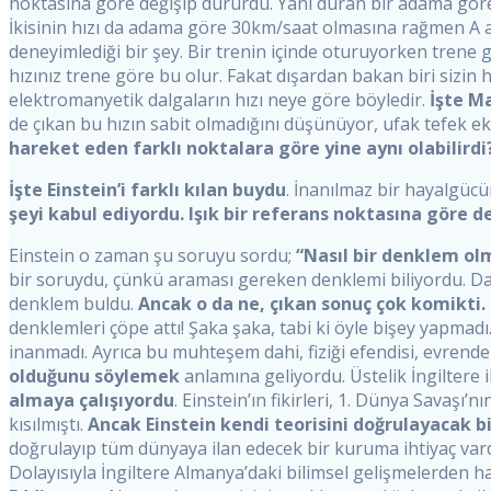
noktasına göre değişip dururdu. Yani duran bir adama göre 
İkisinin hızı da adama göre 30km/saat olmasına rağmen A a
deneyimlediği bir şey. Bir trenin içinde oturuyorken trene
hızınız trene göre bu olur. Fakat dışardan bakan biri sizin h
elektromanyetik dalgaların hızı neye göre böyledir.
İşte Ma
de çıkan bu hızın sabit olmadığını düşünüyor, ufak tefek e
hareket eden farklı noktalara göre yine aynı olabilirdi
İşte Einstein’i farklı kılan buydu
. İnanılmaz bir hayalgücü
şeyi kabul ediyordu. Işık bir referans noktasına göre d
Einstein o zaman şu soruyu sordu;
“Nasıl bir denklem olm
bir soruydu, çünkü araması gereken denklemi biliyordu. Daha
denklem buldu.
Ancak o da ne, çıkan sonuç çok komikti.
denklemleri çöpe attı! Şaka şaka, tabi ki öyle bişey yapmadı
inanmadı. Ayrıca bu muhteşem dahi, fiziği efendisi, evrendek
olduğunu söylemek
anlamına geliyordu. Üstelik İngiltere
almaya çalışıyordu
. Einstein’ın fikirleri, 1. Dünya Savaşı
kısılmıştı.
Ancak Einstein kendi teorisini doğrulayacak 
doğrulayıp tüm dünyaya ilan edecek bir kuruma ihtiyaç vardı
Dolayısıyla İngiltere Almanya’daki bilimsel gelişmelerden h