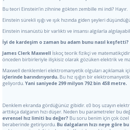
Bu teori Einstein’in zihnine gökten zembille mi indi? Hayır.
Einstein sürekli ışığı ve ışık hızında giden şeyleri düşündüğü 
Einstein insanüstü bir varlıktı ve insansı algılarla algılayab
İyi de kardeşim o zaman bu adam bunu nasıl keşfetti? 
James Clerk Maxwell
İskoç teorik fizikçi ve matematikçidi
önceden birbirleriyle ilişkisiz olarak gözüken elektrik ve 
Maxwell denklemleri elektromanyetik olguları açıklamak içi
içlerinde barındırıyordu.
Bu hız ışığın bir elektromanyetik
geliyordu.
Yani saniyede 299 milyon 792 bin 458 metre.
Denklem ekranda gördüğünüz gibidir. ε0 boş uzayın elektrik
arttıkça dalganın hızı düşer. Neden bu parametreler bu değe
evrensel hız limiti bu değer?
Bu soru benim için çok özel
beraberinde getiriyordu.
Bu dalgaların hızı neye göre bu