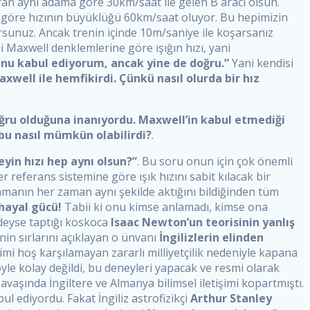
ran aynı adama göre 30km/saat ile gelen B aracı olsun.
a göre hızının büyüklüğü 60km/saat oluyor. Bu hepimizin
rsunuz. Ancak trenin içinde 10m/saniye ile koşarsanız
ki Maxwell denklemlerine göre ışığın hızı, yani
nu kabul ediyorum, ancak yine de doğru.”
Yani kendisi
xwell ile hemfikirdi. Çünkü nasıl olurda bir hız
ru olduğuna inanıyordu. Maxwell’in kabul etmediği
 bu nasıl mümkün olabilirdi?
.
eyin hızı hep aynı olsun?”
. Bu soru onun için çok önemli
referans sistemine göre ışık hızını sabit kılacak bir
manın her zaman aynı şekilde aktığını bildiğinden tüm
 hayal gücü!
Tabii ki onu kimse anlamadı, kimse ona
edeyse taptığı koskoca
Isaac Newton’un teorisinin yanlış
enin sırlarını açıklayan o ünvanı
İngilizlerin elinden
ilimi hoş karşılamayan zararlı milliyetçilik nedeniyle kapana
le kolay değildi, bu deneyleri yapacak ve resmi olarak
vaşında İngiltere ve Almanya bilimsel iletişimi kopartmıştı.
l ediyordu. Fakat İngiliz astrofizikçi
Arthur Stanley