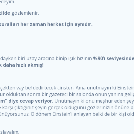
edeyim.
kilde
gözlemlenir.
 kuralları her zaman herkes için aynıdır.
dayken biri uzay aracına binip ışık hızının
%90’ı seviyesinde
 daha hızlı akmış!
kten vay be! dedirtecek cinsten. Ama unutmayın ki Einstein’i
ur olduktan sonra bir gazeteci bir salonda onun yanına geli
kim” diye cevap veriyor.
Unutmayın ki onu meşhur eden şey
 karşı çıktığınız şeyin gerçek olduğunu gözlerinizin önüne 
üyorsunuz. O dönem Einstein’i anlayan belki de bir kişi o
aşlayalım.