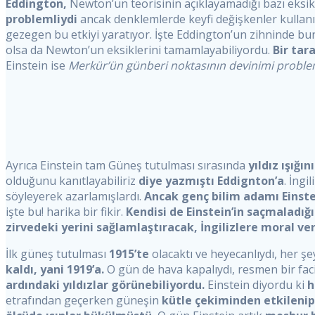
Eddington,
Newton’un teorisinin açıklayamadığı bazı eksi
problemliydi
ancak denklemlerde keyfi değişkenler kullanı
gezegen bu etkiyi yaratıyor. İşte Eddington’un zihninde bu
olsa da Newton’un eksiklerini tamamlayabiliyordu.
Bir tar
Einstein ise
Merkür’ün günberi noktasının devinimi probl
Ayrıca Einstein tam Güneş tutulması sırasında
yıldız ışığ
olduğunu kanıtlayabiliriz
diye yazmıştı Eddignton’a
. İngi
söyleyerek azarlamışlardı.
Ancak genç bilim adamı Einste
işte bu! harika bir fikir.
Kendisi de Einstein’in saçmaladığ
zirvedeki yerini sağlamlaştıracak, İngilizlere moral v
İlk güneş tutulması
1915’te
olacaktı ve heyecanlıydı, her şe
kaldı, yani 1919’a.
O gün de hava kapalıydı, resmen bir fac
ardındaki yıldızlar görünebiliyordu.
Einstein diyordu ki
h
etrafından geçerken güneşin
kütle çekiminden etkileni