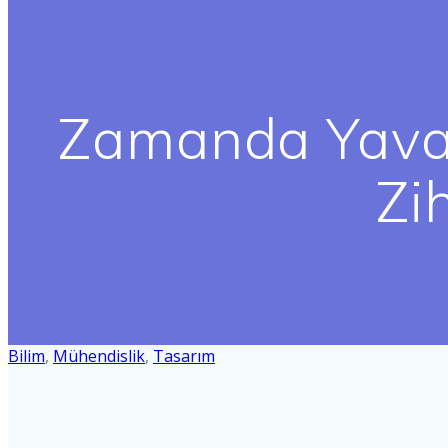
Zamanda Yavaş
Zih
Bilim
,
Mühendislik
,
Tasarım