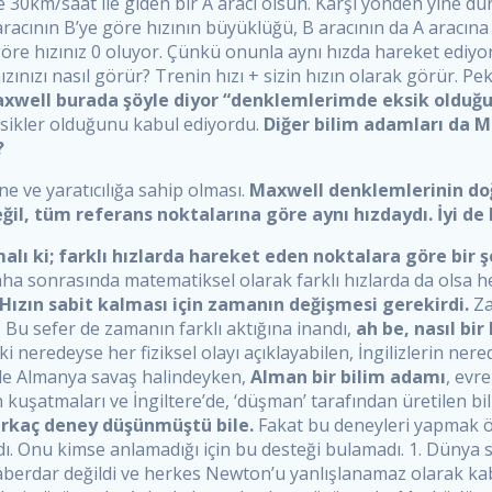
30km/saat ile giden bir A aracı olsun. Karşı yönden yine du
racının B’ye göre hızının büyüklüğü, B aracının da A aracın
 göre hızınız 0 oluyor. Çünkü onunla aynı hızda hareket ediyo
ızınızı nasıl görür? Trenin hızı + sizin hızın olarak görür. Pe
xwell burada şöyle diyor “denklemlerimde eksik olduğu
ksikler olduğunu kabul ediyordu.
Diğer bilim adamları da Ma
?
ne ve yaratıcılığa sahip olması.
Maxwell denklemlerinin doğ
eğil, tüm referans noktalarına göre aynı hızdaydı. İyi de
alı ki; farklı hızlarda hareket eden noktalara göre bir ş
 sonrasında matematiksel olarak farklı hızlarda da olsa her 
 Hızın sabit kalması için zamanın değişmesi gerekirdi.
Za
. Bu sefer de zamanın farklı aktığına inandı,
ah be, nasıl bir
i neredeyse her fiziksel olayı açıklayabilen, İngilizlerin ner
 ile Almanya savaş halindeyken,
Alman bir bilim adamı
, evr
’nın kuşatmaları ve İngiltere’de, ‘düşman’ tarafından üretilen b
birkaç deney düşünmüştü bile.
Fakat bu deneyleri yapmak öy
. Onu kimse anlamadığı için bu desteği bulamadı. 1. Dünya sa
aberdar değildi ve herkes Newton’u yanlışlanamaz olarak kabu