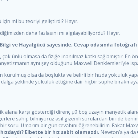
için mi bu teoriyi geliştirdi? Hayır.
ildiğimizden daha fazlasını mı algılayabiliyordu? Hayır.
Bilgi ve Hayalgücü sayesinde. Cevap odasında fotoğrafı
r, çok ünlü olmasa da fiziğe inanılmaz katkı sağlamıştır. En 
manyetizmanın aynı şey olduğunu Maxwell Denklemleri’yle ispa
n kurulmuş olsa da boşlukta ve belirli bir hızda yolculuk ya
 dalga şeklinde yolculuk ettiğine dair hiçbir süphe bırakmayac
 alana karşı gösterdiği direnç μ0 boş uzayın manyetik alana 
rlere sahip bilmiyoruz asıl gizemli sorulardan biri de benim
 bir soru. Umarım bir gün cevabını öğrenebilirim. Fakat Maxw
 hızdaydı? Elbette bir hız sabit olamazdı.
Newton’a ya da G