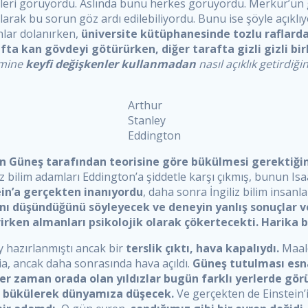
kleri görüyordu. Aslında bunu herkes görüyordu. Merkür’ün 
larak bu sorun göz ardı edilebiliyordu. Bunu ise şöyle açık
nlar dolanırken,
üniversite kütüphanesinde tozlu raflarda 
afta kan gövdeyi götürürken, diğer tarafta gizli gizli bir
emine
keyfi değişkenler kullanmadan
nasıl açıklık getirdiği
Arthur
Stanley
Eddington
ının Güneş tarafından teorisine göre bükülmesi gerektiği
liz bilim adamları Eddington’a şiddetle karşı çıkmış, bunun I
in’a gerçekten inanıyordu
, daha sonra İngiliz bilim insan
ını düşündüğünü söyleyecek ve deneyin yanlış sonuçlar v
erirken almanları psikolojik olarak çökertecekti. Harika
y hazırlanmıştı ancak bir
terslik çıktı, hava kapalıydı.
Maale
ia, ancak daha sonrasında hava açıldı.
Güneş tutulması esn
er zaman orada olan yıldızlar bugün farklı yerlerde gör
p bükülerek dünyamıza düşecek.
Ve gerçekten de Einstein’i