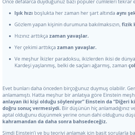
Önce defalarca duyduğunuz bazı popüler cümleleri tekrar 
Işık hızı
boşlukta her zaman her şart altında
aynı şe
Gözlem yapan kişinin durumuna bakılmaksızın,
fizik
Hızınız arttıkça
zaman yavaşlar.
Yer çekimi arttıkça
zaman yavaşlar.
Ve meşhur İkizler paradoksu, ikizlerden ikisi de dünya
Kardeşi yaşlanmış, belki de saçları ağarmış, zaman
çok
Evet bunları daha önceden birçoğunuz duymuş olabilir. Gerçe
anlamamıştı. Hatta meşhur bir anlatıya göre Einstein meşh
anlayan iki kişi olduğu söyleniyor” Einstein da “Diğeri 
doğru sonuç vermesiydi.
Bir düşünün hiç anlamadığınız ve
aptal olduğunu düşünmek yerine onun dahi olduğunu düşün
kahramandan da daha sonra bahsedeceğiz.
Şimdi Einstein’i ve bu teoriyi anlamak için basit sorularla b