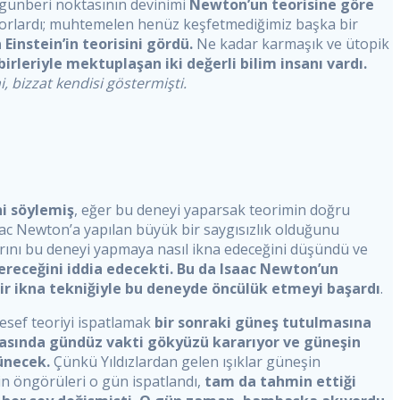
günberi noktasının devinimi
Newton’un teorisine göre
lıyorlardı; muhtemelen henüz keşfetmediğimiz başka bir
Einstein’in teorisini gördü.
Ne kadar karmaşık ve ütopik
birleriyle mektuplaşan iki değerli bilim insanı vardı.
ni, bizzat kendisi göstermişti.
ni söylemiş
, eğer bu deneyi yaparsak teorimin doğru
saac Newton’a yapılan büyük bir saygısızlık olduğunu
larını bu deneyi yapmaya nasıl ikna edeceğini düşündü ve
ereceğini iddia edecekti. Bu da Isaac Newton’un
 bir ikna tekniğiyle bu deneyde öncülük etmeyi başardı
.
sef teoriyi ispatlamak
bir sonraki güneş tutulmasına
asında gündüz vakti gökyüzü kararıyor ve güneşin
ünecek.
Çünkü Yıldızlardan gelen ışıklar güneşin
n öngörüleri o gün ispatlandı,
tam da tahmin ettiği