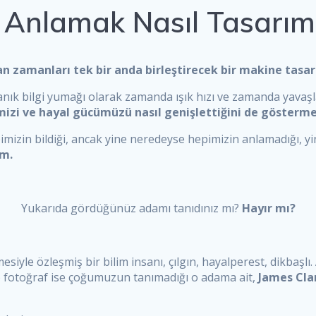
lamak Nasıl Tasarım Zi
an zamanları tek bir anda birleştirecek bir makine tasarl
 bilgi yumağı olarak zamanda ışık hızı ve zamanda yavaşlam
mizi ve hayal gücümüzü nasıl genişlettiğini de gösterme
izin bildiği, ancak yine neredeyse hepimizin anlamadığı, yin
im.
Yukarıda gördüğünüz adamı tanıdınız mı?
Hayır mı?
mesiyle özleşmiş bir bilim insanı, çılgın, hayalperest, dikbaşlı.
o fotoğraf ise çoğumuzun tanımadığı o adama ait,
James Cla