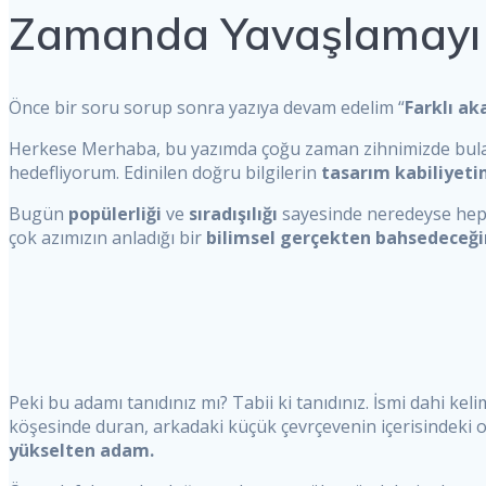
Zamanda Yavaşlamayı An
Önce bir soru sorup sonra yazıya devam edelim “
Farklı ak
Herkese Merhaba, bu yazımda çoğu zaman zihnimizde bulanık
hedefliyorum. Edinilen doğru bilgilerin
tasarım kabiliyeti
Bugün
popülerliği
ve
sıradışılığı
sayesinde neredeyse hepim
çok azımızın anladığı bir
bilimsel gerçekten bahsedeceğ
Peki bu adamı tanıdınız mı? Tabii ki tanıdınız. İsmi dahi keli
köşesinde duran, arkadaki küçük çevrçevenin içerisindeki 
yükselten adam.