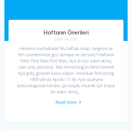
Haftanın Önerileri
Şubat 24, 2021
Herkese merhabalar! Bu haftaki kitap, belgesel ve
film önerilerimize göz atmaya ne dersiniz? Haftanın
Filmi: First Man First Man, Ay’a ilk kez adım atmış
olan ünlü astronot Neil Armstrong’un NASA temelli
Ay’a gidiş görevini konu ediyor. Amerikalı Armstrong
1969 yılında Apollo 11 ile, Ay’ın yüzeyine
dokunduğunda kendisi için küçük, insanlık için büyük
bir adım atmış…
Read more